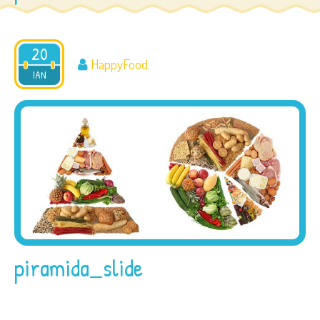
20
HappyFood
2012
IAN
piramida_slide