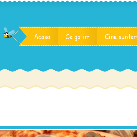
Acasa
Ce gatim
Cine sunte