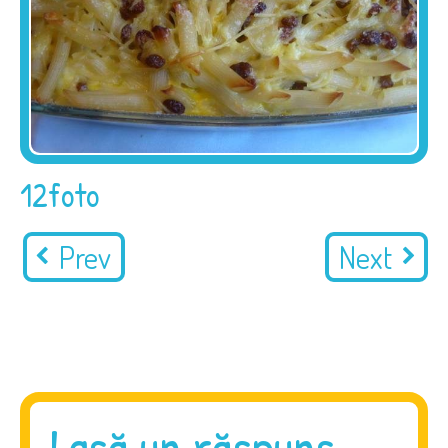
12foto
Prev
Next
Lasă un răspuns